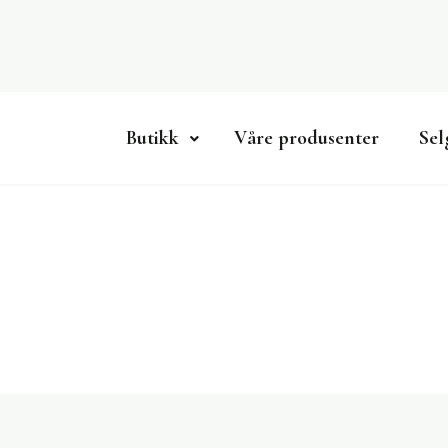
Skip
to
content
Butikk
Våre produsenter
Sel
Lokalmatportalen